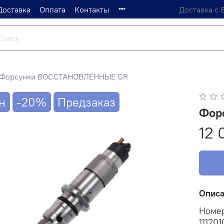
Доставка
Оплата
Контакты
Доставка с 
Форсунки ВОССТАНОВЛЕННЫЕ CR
н
-20%
Предзаказ
Фор
12 
Опис
Номер
11120