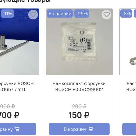
-11%
В наличии
-25%
-8%
орсунки BOSCH
Ремкомплект форсунки
Рас
01657 / YJT
BOSCH F00VC99002
BOS
 900 ₽
200 ₽
 700 ₽
150 ₽
орзину
В корзину