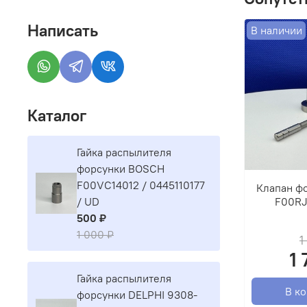
Написать
В наличии
Каталог
Гайка распылителя
форсунки BOSCH
F00VC14012 / 0445110177
Клапан ф
F00RJ
/ UD
500 ₽
1 000 ₽
1
1
Гайка распылителя
В к
форсунки DELPHI 9308-