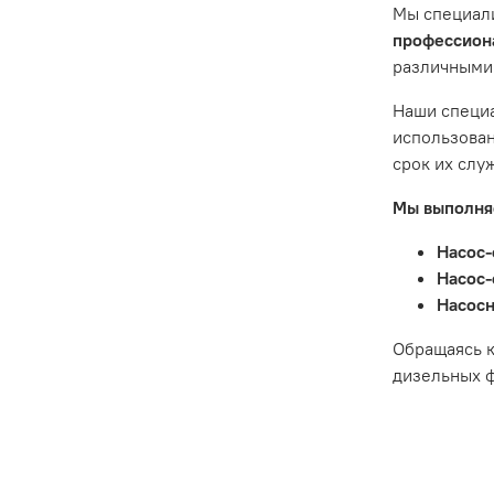
Мы специал
Гарантия 
профессиона
различными
Истек гар
Товар явл
Наши специа
диски сце
использован
Неисправн
срок их слу
Неисправн
Мы выполняе
Насос-
Насос-
Насосн
Обращаясь к
дизельных ф