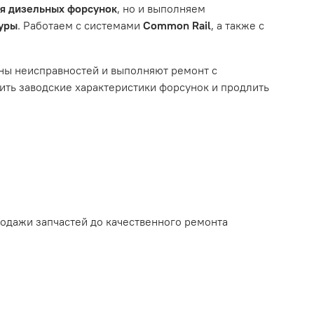
ля дизельных форсунок
, но и выполняем
туры
. Работаем с системами
Common Rail
, а также с
ному износу. Это включает тормозные колодки,
ны неисправностей и выполняют ремонт с
ть заводские характеристики форсунок и продлить
ым износом.
родажи запчастей до качественного ремонта