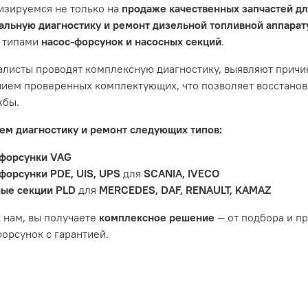
изируемся не только на
продаже качественных запчастей д
не распространяется на следующие случаи:
льную диагностику и ремонт дизельной топливной аппара
 типами
насос-форсунок и насосных секций
.
антийный срок.
яется расходным материалом, который подвержен естествен
листы проводят комплексную диагностику, выявляют причи
пления, свечи зажигания и т.д.
ием проверенных комплектующих, что позволяет восстанови
ости вызваны ДТП, неправильной установкой или чрезмерн
жбы.
ость топливной системы или системы впуска/выпуска.
м диагностику и ремонт следующих типов:
форсунки VAG
форсунки PDE, UIS, UPS
для
SCANIA, IVECO
ые секции PLD
для
MERCEDES, DAF, RENAULT, KAMAZ
 нам, вы получаете
комплексное решение
— от подбора и п
орсунок с гарантией.