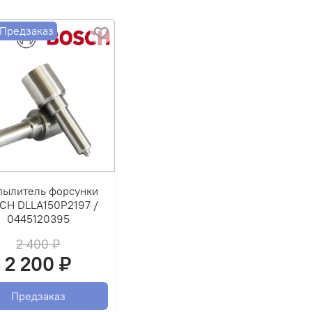
Предзаказ
пылитель форсунки
CH DLLA150P2197 /
0445120395
2 400 ₽
2 200 ₽
Предзаказ