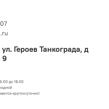
-07
.ru
 ул. Героев Танкограда, д
 9
9.00 до 18.00
ходной
маются круглосуточно!