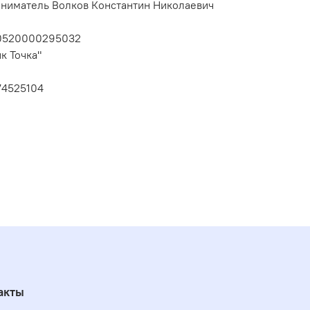
ниматель Волков Константин Николаевич
10520000295032
к Точка"
74525104
акты