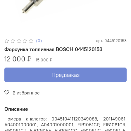
(0)
арт.
0445120153
Форсунка топливная BOSCH 0445120153
12 000 ₽
15 000 ₽
Предзаказ
В избранное
Описание
Номера аналогов: 004510411120349088, 201149061,
A04001000001, А04001000001, FIB1061CP, FIB1061CR,
FIB1061CZ, FIB1061FE, FIB1061GG, FIB1061IC, FIB1061LE,