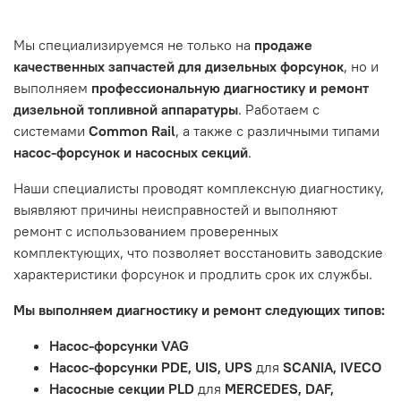
Танкограда, 71П
Наш сервисный центр не несет ответственности за
Мы специализируемся не только на
продаже
неисправности, вызванные нарушением правил
качественных запчастей для дизельных форсунок
, но и
обслуживания или эксплуатации автомобиля. Если у вас
выполняем
профессиональную диагностику и ремонт
возникнут проблемы с отремонтированной системой,
дизельной топливной аппаратуры
. Работаем с
мы обязательно разберемся в ситуации и предложим
системами
Common Rail
, а также с различными типами
решение. Однако если проблема вызвана одним из
насос-форсунок и насосных секций
.
перечисленных выше факторов, мы не сможем
предоставить гарантийное обслуживание.
Наши специалисты проводят комплексную диагностику,
выявляют причины неисправностей и выполняют
Гарантия не распространяется на следующие случаи:
ремонт с использованием проверенных
Истек гарантийный срок.
комплектующих, что позволяет восстановить заводские
Товар является расходным материалом, который
характеристики форсунок и продлить срок их службы.
подвержен естественному износу. Это включает
Мы выполняем диагностику и ремонт следующих типов:
тормозные колодки, диски сцепления, свечи зажигания
и т.д.
Насос-форсунки VAG
Неисправности вызваны ДТП, неправильной установкой
Насос-форсунки PDE, UIS, UPS
для
SCANIA, IVECO
или чрезмерным износом.
Насосные секции PLD
для
MERCEDES, DAF,
Неисправность топливной системы или системы