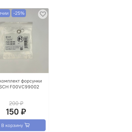
АНИЕ!!! ДАННЫЙ ТОВАР ПРОДАЕТСЯ ТОЛЬКО В
Н НА НЕИСПРАВНЫЕ ФОРСУНКИ!!!
ичии
-25%
комплект форсунки
SCH F00VC99002
200 ₽
150 ₽
В корзину