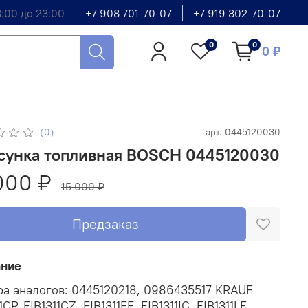
8:00 до 23:00
+7 908 701-70-07
+7 919 302-70-07
0
0
0 ₽
(0)
арт.
0445120030
сунка топливная BOSCH 0445120030
000 ₽
15 000 ₽
Предзаказ
ание
а аналогов: 0445120218, 0986435517 KRAUF
1CP, FIB1311CZ, FIB1311FE, FIB1311IC, FIB1311LE,