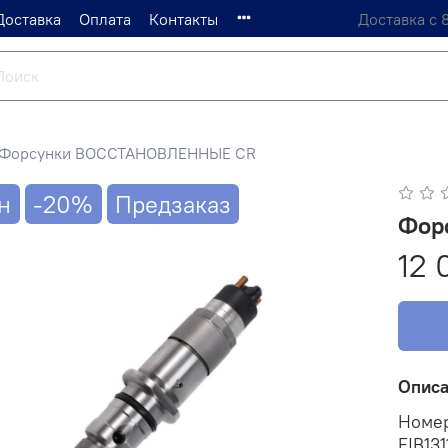
Доставка
Оплата
Контакты
Доставка с 
Форсунки ВОССТАНОВЛЕННЫЕ CR
н
-20%
Предзаказ
Фор
12 
Опис
Номер
FIB131