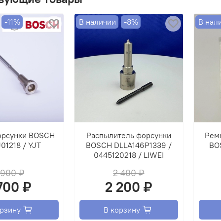
ВНИМ
ОБМЕ
-11%
В наличии
-8%
В нал
орсунки BOSCH
Распылитель форсунки
Рем
01218 / YJT
BOSCH DLLA146P1339 /
BO
0445120218 / LIWEI
 900 ₽
2 400 ₽
 700 ₽
2 200 ₽
орзину
В корзину