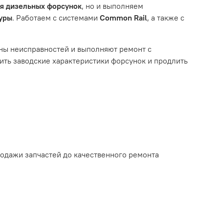
ля дизельных форсунок
, но и выполняем
туры
. Работаем с системами
Common Rail
, а также с
ному износу. Это включает тормозные колодки,
ны неисправностей и выполняют ремонт с
ть заводские характеристики форсунок и продлить
ым износом.
родажи запчастей до качественного ремонта