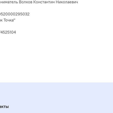
ниматель Волков Константин Николаевич
10520000295032
к Точка"
74525104
акты