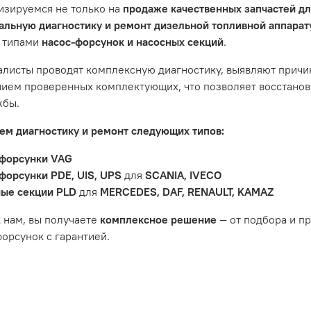
изируемся не только на
продаже качественных запчастей д
не распространяется на следующие случаи:
льную диагностику и ремонт дизельной топливной аппара
 типами
насос-форсунок и насосных секций
.
антийный срок.
яется расходным материалом, который подвержен естествен
листы проводят комплексную диагностику, выявляют причи
пления, свечи зажигания и т.д.
ием проверенных комплектующих, что позволяет восстанови
ости вызваны ДТП, неправильной установкой или чрезмерн
жбы.
ость топливной системы или системы впуска/выпуска.
м диагностику и ремонт следующих типов:
форсунки VAG
форсунки PDE, UIS, UPS
для
SCANIA, IVECO
ые секции PLD
для
MERCEDES, DAF, RENAULT, KAMAZ
 нам, вы получаете
комплексное решение
— от подбора и п
орсунок с гарантией.