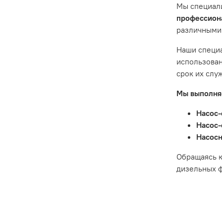
Мы специал
Гарантия 
профессиона
различными
Истек гар
Товар явл
Наши специа
диски сце
использован
Неисправн
срок их слу
Неисправн
Мы выполняе
Насос-
Насос-
Насосн
Обращаясь к
дизельных ф