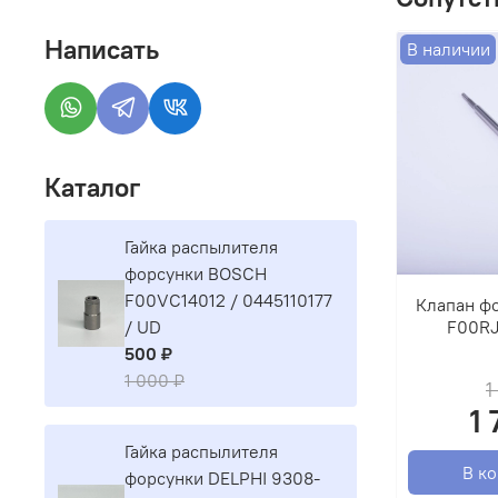
Написать
В наличии
Каталог
Гайка распылителя
форсунки BOSCH
F00VC14012 / 0445110177
Клапан ф
F00RJ
/ UD
500 ₽
1 000 ₽
1
1
Гайка распылителя
В к
форсунки DELPHI 9308-