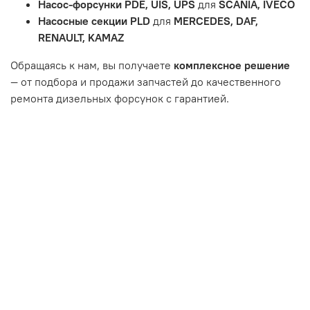
Насос-форсунки PDE, UIS, UPS
для
SCANIA, IVECO
или чрезмерным износом.
Насосные секции PLD
для
MERCEDES, DAF,
Неисправность топливной системы или системы
RENAULT, KAMAZ
впуска/выпуска.
Обращаясь к нам, вы получаете
комплексное решение
— от подбора и продажи запчастей до качественного
ремонта дизельных форсунок с гарантией.