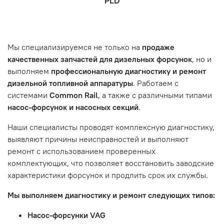
PLD
которая удобна вам.
знакомы с основными правилами обслуживания и
заказа, выбор местоположения, данные о покупателе.
- Самовывоз по адресу: Челябинск, ул. Героев
эксплуатации вашего автомобиля.
Нажмите кнопку «Подтвердить заказ»
Танкограда, 71П
Наш сервисный центр не несет ответственности за
Мы специализируемся не только на
продаже
неисправности, вызванные нарушением правил
качественных запчастей для дизельных форсунок
, но и
обслуживания или эксплуатации автомобиля. Если у вас
выполняем
профессиональную диагностику и ремонт
возникнут проблемы с отремонтированной системой,
дизельной топливной аппаратуры
. Работаем с
мы обязательно разберемся в ситуации и предложим
системами
Common Rail
, а также с различными типами
решение. Однако если проблема вызвана одним из
насос-форсунок и насосных секций
.
перечисленных выше факторов, мы не сможем
предоставить гарантийное обслуживание.
Наши специалисты проводят комплексную диагностику,
выявляют причины неисправностей и выполняют
Гарантия не распространяется на следующие случаи:
ремонт с использованием проверенных
Истек гарантийный срок.
комплектующих, что позволяет восстановить заводские
Товар является расходным материалом, который
характеристики форсунок и продлить срок их службы.
подвержен естественному износу. Это включает
Мы выполняем диагностику и ремонт следующих типов:
тормозные колодки, диски сцепления, свечи зажигания
и т.д.
Насос-форсунки VAG
Неисправности вызваны ДТП, неправильной установкой