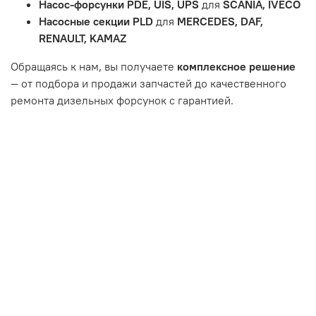
Насос-форсунки PDE, UIS, UPS
для
SCANIA, IVECO
или чрезмерным износом.
Насосные секции PLD
для
MERCEDES, DAF,
Неисправность топливной системы или системы
RENAULT, KAMAZ
впуска/выпуска.
Обращаясь к нам, вы получаете
комплексное решение
— от подбора и продажи запчастей до качественного
ремонта дизельных форсунок с гарантией.