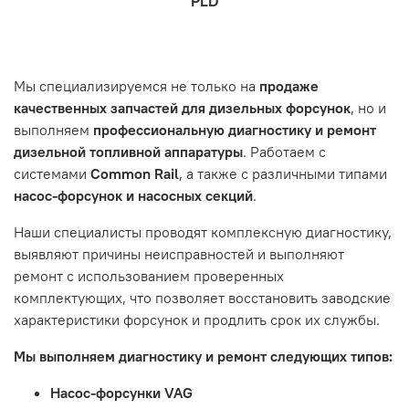
PLD
которая удобна вам.
знакомы с основными правилами обслуживания и
заказа, выбор местоположения, данные о покупателе.
- Самовывоз по адресу: Челябинск, ул. Героев
эксплуатации вашего автомобиля.
Нажмите кнопку «Подтвердить заказ»
Танкограда, 71П
Наш сервисный центр не несет ответственности за
Мы специализируемся не только на
продаже
неисправности, вызванные нарушением правил
качественных запчастей для дизельных форсунок
, но и
обслуживания или эксплуатации автомобиля. Если у вас
выполняем
профессиональную диагностику и ремонт
возникнут проблемы с отремонтированной системой,
дизельной топливной аппаратуры
. Работаем с
мы обязательно разберемся в ситуации и предложим
системами
Common Rail
, а также с различными типами
решение. Однако если проблема вызвана одним из
насос-форсунок и насосных секций
.
перечисленных выше факторов, мы не сможем
предоставить гарантийное обслуживание.
Наши специалисты проводят комплексную диагностику,
выявляют причины неисправностей и выполняют
Гарантия не распространяется на следующие случаи:
ремонт с использованием проверенных
Истек гарантийный срок.
комплектующих, что позволяет восстановить заводские
Товар является расходным материалом, который
характеристики форсунок и продлить срок их службы.
подвержен естественному износу. Это включает
Мы выполняем диагностику и ремонт следующих типов:
тормозные колодки, диски сцепления, свечи зажигания
и т.д.
Насос-форсунки VAG
Неисправности вызваны ДТП, неправильной установкой