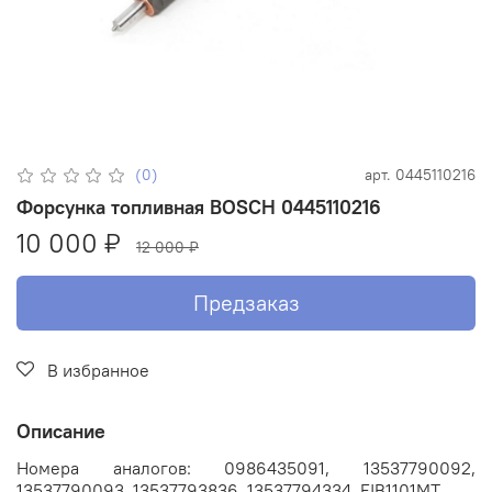
(0)
арт.
0445110216
Форсунка топливная BOSCH 0445110216
10 000 ₽
12 000 ₽
Предзаказ
В избранное
Описание
Номера аналогов: 0986435091, 13537790092,
13537790093, 13537793836, 13537794334, FIB1101MT.