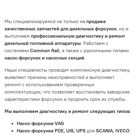
- Самовывоз по адресу: Челябинск, ул. Героев
эксплуатации вашего автомобиля.
Нажмите кнопку «Подтвердить заказ»
Танкограда, 71П
Наш сервисный центр не несет ответственности за
Мы специализируемся не только на
продаже
неисправности, вызванные нарушением правил
качественных запчастей для дизельных форсунок
, но и
обслуживания или эксплуатации автомобиля. Если у вас
выполняем
профессиональную диагностику и ремонт
возникнут проблемы с отремонтированной системой,
дизельной топливной аппаратуры
. Работаем с
мы обязательно разберемся в ситуации и предложим
системами
Common Rail
, а также с различными типами
решение. Однако если проблема вызвана одним из
насос-форсунок и насосных секций
.
перечисленных выше факторов, мы не сможем
предоставить гарантийное обслуживание.
Наши специалисты проводят комплексную диагностику,
выявляют причины неисправностей и выполняют
Гарантия не распространяется на следующие случаи:
ремонт с использованием проверенных
Истек гарантийный срок.
комплектующих, что позволяет восстановить заводские
Товар является расходным материалом, который
характеристики форсунок и продлить срок их службы.
подвержен естественному износу. Это включает
Мы выполняем диагностику и ремонт следующих типов:
тормозные колодки, диски сцепления, свечи зажигания
и т.д.
Насос-форсунки VAG
Неисправности вызваны ДТП, неправильной установкой
Насос-форсунки PDE, UIS, UPS
для
SCANIA, IVECO
или чрезмерным износом.