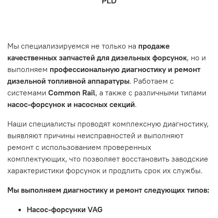
PLD
которая удобна вам.
знакомы с основными правилами обслуживания и
заказа, выбор местоположения, данные о покупателе.
- Самовывоз по адресу: Челябинск, ул. Героев
эксплуатации вашего автомобиля.
Нажмите кнопку «Подтвердить заказ»
Танкограда, 71П
Наш сервисный центр не несет ответственности за
Мы специализируемся не только на
продаже
неисправности, вызванные нарушением правил
качественных запчастей для дизельных форсунок
, но и
обслуживания или эксплуатации автомобиля. Если у вас
выполняем
профессиональную диагностику и ремонт
возникнут проблемы с отремонтированной системой,
дизельной топливной аппаратуры
. Работаем с
мы обязательно разберемся в ситуации и предложим
системами
Common Rail
, а также с различными типами
решение. Однако если проблема вызвана одним из
насос-форсунок и насосных секций
.
перечисленных выше факторов, мы не сможем
предоставить гарантийное обслуживание.
Наши специалисты проводят комплексную диагностику,
выявляют причины неисправностей и выполняют
Гарантия не распространяется на следующие случаи:
ремонт с использованием проверенных
Истек гарантийный срок.
комплектующих, что позволяет восстановить заводские
Товар является расходным материалом, который
характеристики форсунок и продлить срок их службы.
подвержен естественному износу. Это включает
Мы выполняем диагностику и ремонт следующих типов:
тормозные колодки, диски сцепления, свечи зажигания
и т.д.
Насос-форсунки VAG
Неисправности вызваны ДТП, неправильной установкой