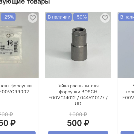
вующие товары
прис
упра
прила
-25%
В наличии
-50%
В нал
ВНИМ
ОБМЕ
лект форсунки
Гайка распылителя
F00VC99002
форсунки BOSCH
тер
F00VC14012 / 0445110177 /
F00V
UD
200 ₽
1 000 ₽
50 ₽
500 ₽