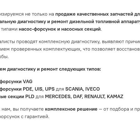
и предложим решение. Однако если проблема вызвана одн
ить гарантийное обслуживание.
изируемся не только на
продаже качественных запчастей д
не распространяется на следующие случаи:
льную диагностику и ремонт дизельной топливной аппара
 типами
насос-форсунок и насосных секций
.
антийный срок.
яется расходным материалом, который подвержен естествен
листы проводят комплексную диагностику, выявляют причи
пления, свечи зажигания и т.д.
ием проверенных комплектующих, что позволяет восстанови
ости вызваны ДТП, неправильной установкой или чрезмерн
жбы.
ость топливной системы или системы впуска/выпуска.
м диагностику и ремонт следующих типов:
форсунки VAG
форсунки PDE, UIS, UPS
для
SCANIA, IVECO
ые секции PLD
для
MERCEDES, DAF, RENAULT, KAMAZ
 нам, вы получаете
комплексное решение
— от подбора и п
орсунок с гарантией.