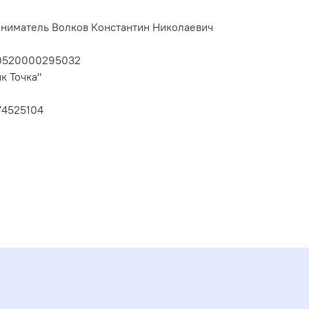
ниматель Волков Константин Николаевич
10520000295032
к Точка"
74525104