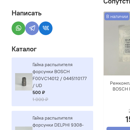
Сопутст
Написать
В наличии
Каталог
Гайка распылителя
форсунки BOSCH
F00VC14012 / 0445110177
Ремкомп
/ UD
BOSCH 
500 ₽
1 000 ₽
1
Гайка распылителя
форсунки DELPHI 9308-