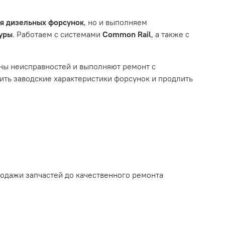
им из перечисленных выше факторов, мы не сможем
ля дизельных форсунок
, но и выполняем
туры
. Работаем с системами
Common Rail
, а также с
ному износу. Это включает тормозные колодки,
ны неисправностей и выполняют ремонт с
ть заводские характеристики форсунок и продлить
ым износом.
родажи запчастей до качественного ремонта