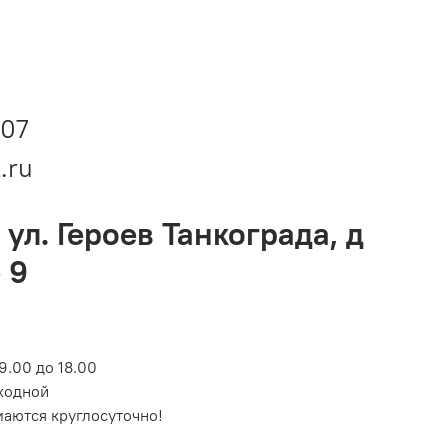
-07
.ru
 ул. Героев Танкограда, д
 9
9.00 до 18.00
ходной
маются круглосуточно!