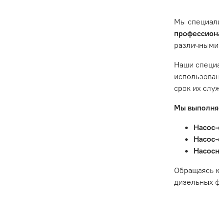
ситуации 
предостав
Мы специал
Гарантия 
профессиона
различными
Истек гар
Товар явл
Наши специа
диски сце
использован
Неисправн
срок их слу
Неисправн
Мы выполняе
Насос-
Насос-
Насосн
Обращаясь к
дизельных ф