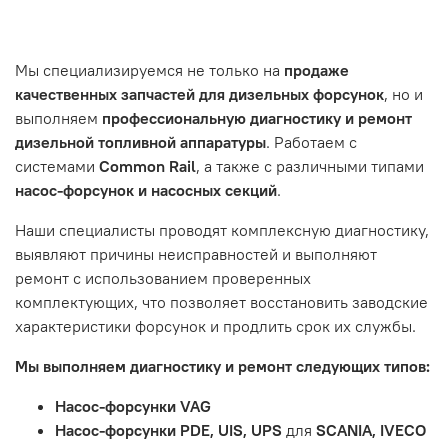
- Самовывоз по адресу: Челябинск, ул. Героев
эксплуатации вашего автомобиля.
Нажмите кнопку «Подтвердить заказ»
Танкограда, 71П
Наш сервисный центр не несет ответственности за
Мы специализируемся не только на
продаже
неисправности, вызванные нарушением правил
качественных запчастей для дизельных форсунок
, но и
обслуживания или эксплуатации автомобиля. Если у вас
выполняем
профессиональную диагностику и ремонт
возникнут проблемы с отремонтированной системой,
дизельной топливной аппаратуры
. Работаем с
мы обязательно разберемся в ситуации и предложим
системами
Common Rail
, а также с различными типами
решение. Однако если проблема вызвана одним из
насос-форсунок и насосных секций
.
перечисленных выше факторов, мы не сможем
предоставить гарантийное обслуживание.
Наши специалисты проводят комплексную диагностику,
выявляют причины неисправностей и выполняют
Гарантия не распространяется на следующие случаи:
ремонт с использованием проверенных
Истек гарантийный срок.
комплектующих, что позволяет восстановить заводские
Товар является расходным материалом, который
характеристики форсунок и продлить срок их службы.
подвержен естественному износу. Это включает
Мы выполняем диагностику и ремонт следующих типов:
тормозные колодки, диски сцепления, свечи зажигания
и т.д.
Насос-форсунки VAG
Неисправности вызваны ДТП, неправильной установкой
Насос-форсунки PDE, UIS, UPS
для
SCANIA, IVECO
или чрезмерным износом.