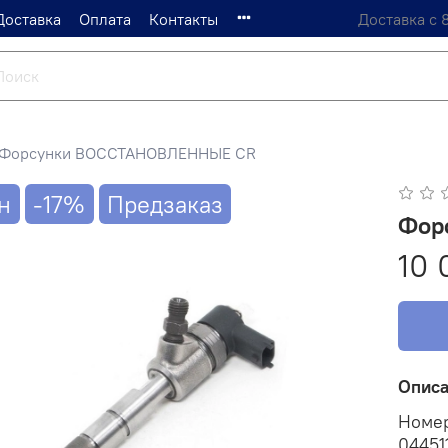
Доставка
Оплата
Контакты
Доставка с 
Форсунки ВОССТАНОВЛЕННЫЕ CR
н
-17%
Предзаказ
Фор
10 
Опис
Номе
04451