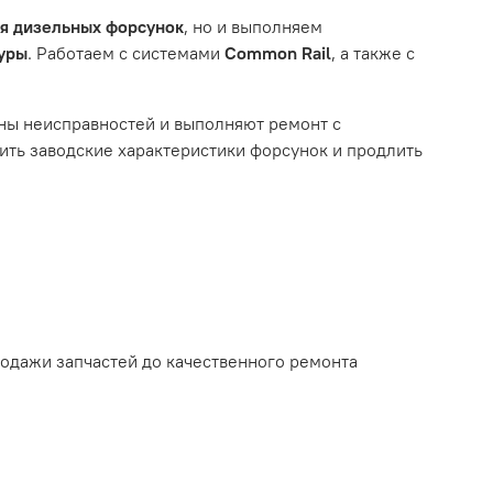
ля дизельных форсунок
, но и выполняем
туры
. Работаем с системами
Common Rail
, а также с
ному износу. Это включает тормозные колодки,
ны неисправностей и выполняют ремонт с
ть заводские характеристики форсунок и продлить
ым износом.
родажи запчастей до качественного ремонта