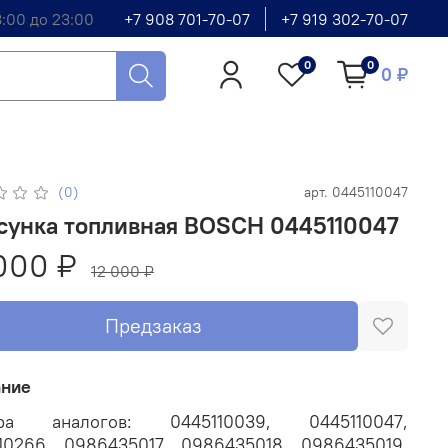
8:00 до 23:00
+7 908 701-70-07
+7 919 302-70-07
0
0
0 ₽
(0)
арт.
0445110047
сунка топливная BOSCH 0445110047
000 ₽
12 000 ₽
Предзаказ
ание
ра аналогов: 0445110039, 0445110047,
10266, 0986435017, 0986435018, 0986435019,