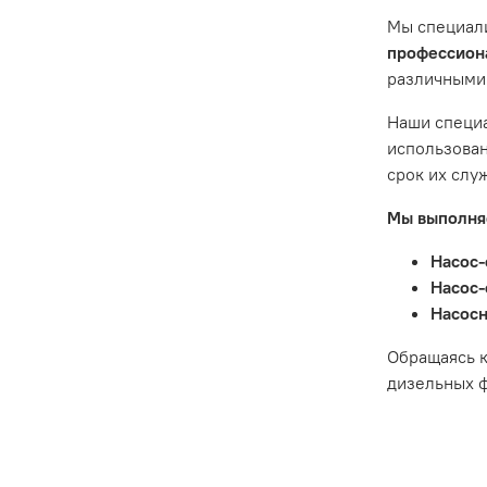
предостав
Мы специал
Гарантия 
профессиона
различными
Истек гар
Товар явл
Наши специа
диски сце
использован
Неисправн
срок их слу
Неисправн
Мы выполняе
Насос-
Насос-
Насосн
Обращаясь к
дизельных ф