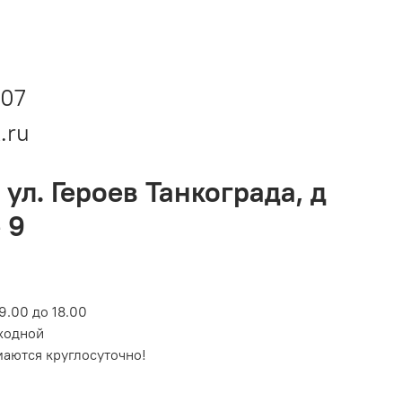
-07
.ru
 ул. Героев Танкограда, д
 9
9.00 до 18.00
ходной
маются круглосуточно!