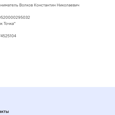
ниматель Волков Константин Николаевич
10520000295032
к Точка"
74525104
акты