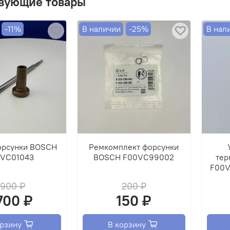
вующие товары
ОБМЕ
-11%
В наличии
-25%
В нал
орсунки BOSCH
Ремкомплект форсунки
VC01043
BOSCH F00VC99002
тер
F00V
 900 ₽
200 ₽
 700 ₽
150 ₽
орзину
В корзину