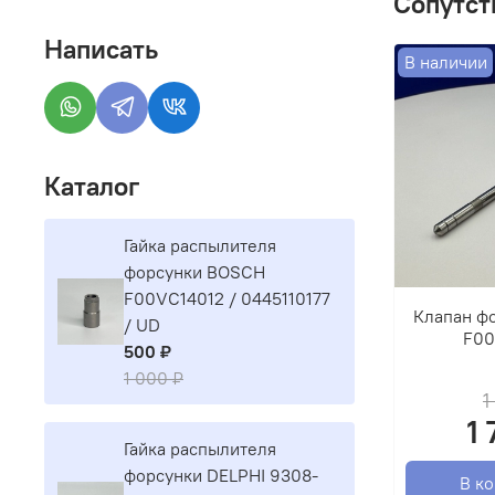
Сопутст
Написать
В наличии
Каталог
Гайка распылителя
форсунки BOSCH
F00VC14012 / 0445110177
Клапан ф
/ UD
F00
500 ₽
1 000 ₽
1
1
Гайка распылителя
форсунки DELPHI 9308-
В к