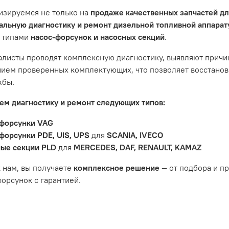
ить гарантийное обслуживание.
изируемся не только на
продаже качественных запчастей д
не распространяется на следующие случаи:
льную диагностику и ремонт дизельной топливной аппара
 типами
насос-форсунок и насосных секций
.
антийный срок.
яется расходным материалом, который подвержен естествен
листы проводят комплексную диагностику, выявляют причи
пления, свечи зажигания и т.д.
ием проверенных комплектующих, что позволяет восстанови
ости вызваны ДТП, неправильной установкой или чрезмерн
жбы.
ость топливной системы или системы впуска/выпуска.
м диагностику и ремонт следующих типов:
форсунки VAG
форсунки PDE, UIS, UPS
для
SCANIA, IVECO
ые секции PLD
для
MERCEDES, DAF, RENAULT, KAMAZ
 нам, вы получаете
комплексное решение
— от подбора и п
орсунок с гарантией.