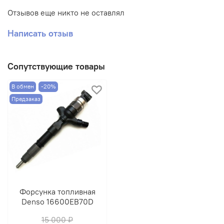
DLLA150P866, 0934008660, 6980562, BDLLA150P866.
Отзывов еще никто не оставлял
Производитель: LIWEI.
Написать отзыв
Сопутствующие товары
В обмен
-20%
Предзаказ
Форсунка топливная
Denso 16600EB70D
15 000 ₽