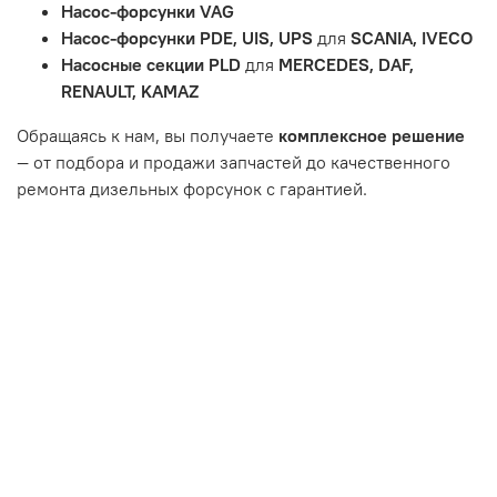
Насос-форсунки VAG
Неисправности вызваны ДТП, неправильной установкой
Насос-форсунки PDE, UIS, UPS
для
SCANIA, IVECO
или чрезмерным износом.
Насосные секции PLD
для
MERCEDES, DAF,
Неисправность топливной системы или системы
RENAULT, KAMAZ
впуска/выпуска.
Обращаясь к нам, вы получаете
комплексное решение
— от подбора и продажи запчастей до качественного
ремонта дизельных форсунок с гарантией.