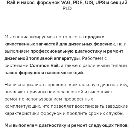
Rail и насос-форсунок VAG, PDE, UIS, UPS и секций
- Отправка по России и СНГ транспортной компанией,
находится в хорошем состоянии и что вы, как клиент,
Проверьте правильность ввода информации: позиции
PLD
которая удобна вам.
знакомы с основными правилами обслуживания и
заказа, выбор местоположения, данные о покупателе.
- Самовывоз по адресу: Челябинск, ул. Героев
эксплуатации вашего автомобиля.
Нажмите кнопку «Подтвердить заказ»
Танкограда, 71П
Наш сервисный центр не несет ответственности за
Мы специализируемся не только на
продаже
неисправности, вызванные нарушением правил
качественных запчастей для дизельных форсунок
, но и
обслуживания или эксплуатации автомобиля. Если у вас
выполняем
профессиональную диагностику и ремонт
возникнут проблемы с отремонтированной системой,
дизельной топливной аппаратуры
. Работаем с
мы обязательно разберемся в ситуации и предложим
системами
Common Rail
, а также с различными типами
решение. Однако если проблема вызвана одним из
насос-форсунок и насосных секций
.
перечисленных выше факторов, мы не сможем
предоставить гарантийное обслуживание.
Наши специалисты проводят комплексную диагностику,
выявляют причины неисправностей и выполняют
Гарантия не распространяется на следующие случаи:
ремонт с использованием проверенных
Истек гарантийный срок.
комплектующих, что позволяет восстановить заводские
Товар является расходным материалом, который
характеристики форсунок и продлить срок их службы.
подвержен естественному износу. Это включает
Мы выполняем диагностику и ремонт следующих типов:
тормозные колодки, диски сцепления, свечи зажигания
и т.д.